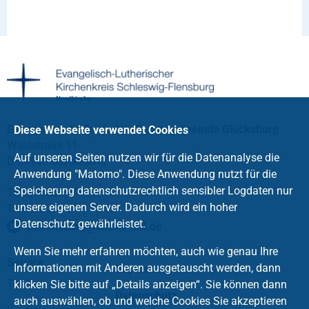
Evangelisch-Lutherische Kirchengemeinde Glücksburg
Diese Webseite verwendet Cookies
Waldstraße 11
Auf unseren Seiten nutzen wir für die Datenanalyse die
D-24960 Glücksburg
Anwendung "Matomo". Diese Anwendung nutzt für die
Speicherung datenschutzrechtlich sensibler Logdaten nur
Tel.: (04631) 7865
unsere eigenen Server. Dadurch wird ein hoher
Telefax: (04631) 4256
Datenschutz gewährleistet.
gluecksburg
@
kirche-slfl
.
de
Wenn Sie mehr erfahren möchten, auch wie genau Ihre
Service
Informationen mit Anderen ausgetauscht werden, dann
Impressum
Taufe
klicken Sie bitte auf „Details anzeigen“. Sie können dann
Datenschutz
auch auswählen, ob und welche Cookies Sie akzeptieren