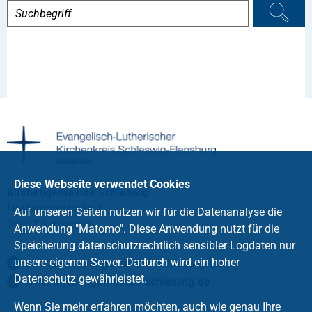
Diese Webseite verwendet Cookies
Kirchengemeinde Schleswig
Norderdomstraße 4
Auf unseren Seiten nutzen wir für die Datenanalyse die
24837 Schleswig
Anwendung "Matomo". Diese Anwendung nutzt für die
Speicherung datenschutzrechtlich sensibler Logdaten nur
unsere eigenen Server. Dadurch wird ein hoher
buero
@
kirchengemeinde-schleswig
.
de
Datenschutz gewährleistet.
www.kirchengemeinde-schleswig.de
Wenn Sie mehr erfahren möchten, auch wie genau Ihre