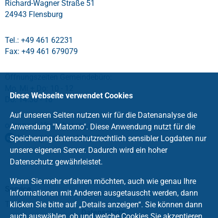
Richard-Wagner Straße 51
24943 Flensburg
Tel.: +49 461 62231
Fax: +49 461 679079
Öffnungszeiten Gemeindebüro:
Mo, Mi + Do: 10 - 12
Diese Webseite verwendet Cookies
Do: 14.30 - 16
Auf unseren Seiten nutzen wir für die Datenanalyse die
oder nach Vereinbarung
Anwendung "Matomo". Diese Anwendung nutzt für die
buero
@
kirche-adelby
.
de
Speicherung datenschutzrechtlich sensibler Logdaten nur
unsere eigenen Server. Dadurch wird ein hoher
Datenschutz gewährleistet.
Wenn Sie mehr erfahren möchten, auch wie genau Ihre
Service
Informationen mit Anderen ausgetauscht werden, dann
Impressum
Taufe
klicken Sie bitte auf „Details anzeigen“. Sie können dann
Datenschutz
auch auswählen, ob und welche Cookies Sie akzeptieren