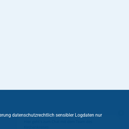
erung datenschutzrechtlich sensibler Logdaten nur
Hier geht's zum Chat mit dem Team des
Kirchenkreises