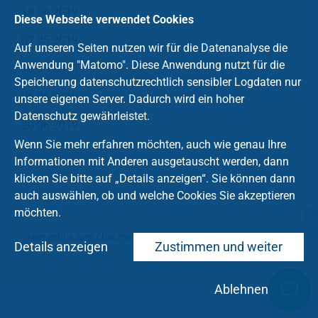
18.04.2019
Diese Webseite verwendet Cookies
02.05.2019
Auf unseren Seiten nutzen wir für die Datenanalyse die
Anwendung "Matomo". Diese Anwendung nutzt für die
16.05.2016
Speicherung datenschutzrechtlich sensibler Logdaten nur
06.06.2019
unsere eigenen Server. Dadurch wird ein hoher
Datenschutz gewährleistet.
20.06.2019
Wenn Sie mehr erfahren möchten, auch wie genau Ihre
Informationen mit Anderen ausgetauscht werden, dann
klicken Sie bitte auf „Details anzeigen“. Sie können dann
auch auswählen, ob und welche Cookies Sie akzeptieren
möchten.
Hier geht's zum Chat mit dem Team des Kirchenkreises
Details anzeigen
Zustimmen und weiter
Ablehnen