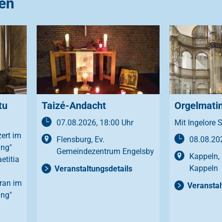
en
tu
Taizé-Andacht
Orgelmati
07.08.2026, 18:00 Uhr
Mit Ingelore 
ert im
Flensburg, Ev.
08.08.202
ang"
Gemeindezentrum Engelsby
Kappeln, 
etitia
Kappeln
Veranstaltungsdetails
pran im
Veranstal
ang"