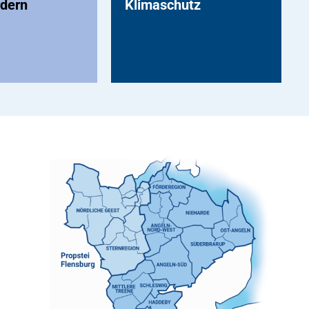
rdern
Klimaschutz