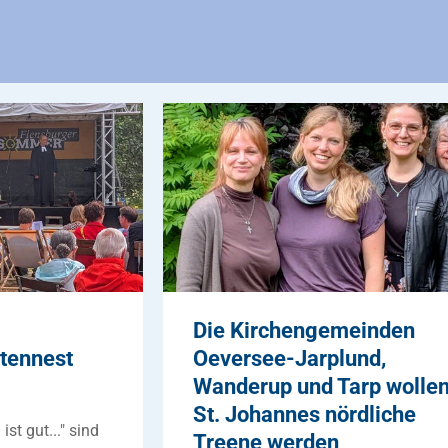
Die Kirchengemeinden
atennest
Oeversee-Jarplund,
Wanderup und Tarp wolle
St. Johannes nördliche
t gut..." sind
Treene werden