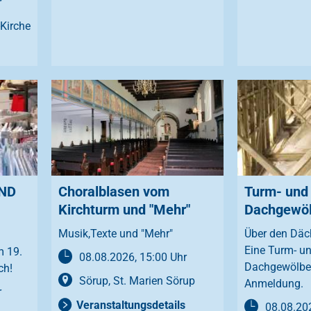
r
-Kirche
OND
Choralblasen vom
Turm- und
Kirchturm und "Mehr"
Dachgewöl
Musik,Texte und "Mehr"
Über den Däc
Eine Turm- u
 19.
08.08.2026, 15:00 Uhr
Dachgewölbef
ch!
Sörup, St. Marien Sörup
Anmeldung.
r
Veranstaltungsdetails
08.08.202