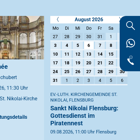
August 2026
Mo
Di
Mi
Do
Fr
Sa
So
27
28
29
30
31
1
2
3
4
5
6
7
8
9
10
11
12
13
14
15
16
17
18
19
20
21
22
23
née
24
25
26
27
28
29
30
Schubert
31
1
2
3
4
5
6
6, 11:30 Uhr
EV.-LUTH. KIRCHENGEMEINDE ST.
St. Nikolai-Kirche
NIKOLAI, FLENSBURG
Sankt Nikolai Flensburg:
Gottesdienst im
tungsdetails
Piratennest
09.08.2026, 11:00 Uhr Flensburg