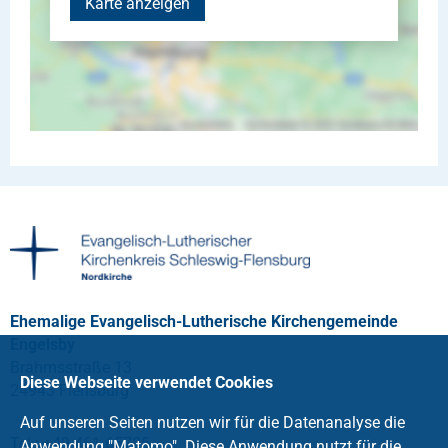
Karte anzeigen
Ehemalige Evangelisch-Lutherische Kirchengemeinde
Engelsby
Brahmsstraße 13
Diese Webseite verwendet Cookies
24943 Flensburg
Auf unseren Seiten nutzen wir für die Datenanalyse die
Tel.: +49 461 65705
Anwendung "Matomo". Diese Anwendung nutzt für die