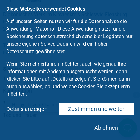
Diese Webseite verwendet Cookies
Diakonisches Werk im Kirchenkreis Schleswig-Flensburg
Auf unseren Seiten nutzen wir für die Datenanalyse die
Friedrichsfeld 1
24850 Schuby
Anwendung "Matomo". Diese Anwendung nutzt für die
Speicherung datenschutzrechtlich sensibler Logdaten nur
unsere eigenen Server. Dadurch wird ein hoher
Tel.: +49 4621 99902-11
Datenschutz gewährleistet.
Fax: +49 4621 99902-29
Wenn Sie mehr erfahren möchten, auch wie genau Ihre
Service
Informationen mit Anderen ausgetauscht werden, dann
Impressum
Taufe
klicken Sie bitte auf „Details anzeigen“. Sie können dann
auch auswählen, ob und welche Cookies Sie akzeptieren
Datenschutz
Konfirmation
möchten.
Trauung
Hier geht's zum Chat mit dem Team des Kirchenkreises
Details anzeigen
Zustimmen und weiter
Tod und Trauer
Ablehnen