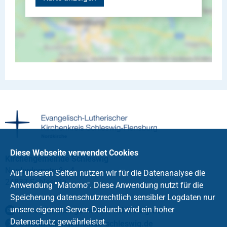
Diese Webseite verwendet Cookies
Kirchengemeinde Schleswig
Norderdomstraße 4
Auf unseren Seiten nutzen wir für die Datenanalyse die
24837 Schleswig
Anwendung "Matomo". Diese Anwendung nutzt für die
Speicherung datenschutzrechtlich sensibler Logdaten nur
unsere eigenen Server. Dadurch wird ein hoher
buero
@
kirchengemeinde-schleswig
.
de
Datenschutz gewährleistet.
www.kirchengemeinde-schleswig.de