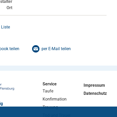
stalter
Ort
 Liste
book teilen
per E-Mail teilen
Service
Impressum
Taufe
Datenschutz
Konfirmation
ig
Trauung
Tod und Trauer