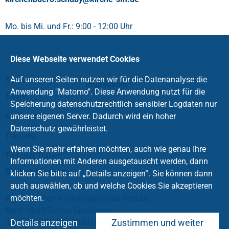
Mo. bis Mi. und Fr.: 9:00 - 12:00 Uhr
Diese Webseite verwendet Cookies
Auf unseren Seiten nutzen wir für die Datenanalyse die
Service
Impressum
Anwendung "Matomo". Diese Anwendung nutzt für die
Taufe
Speicherung datenschutzrechtlich sensibler Logdaten nur
Datenschutz
Konfirmation
unsere eigenen Server. Dadurch wird ein hoher
Datenschutz gewährleistet.
Trauung
Wenn Sie mehr erfahren möchten, auch wie genau Ihre
Tod und Trauer
Informationen mit Anderen ausgetauscht werden, dann
Bankverbindung:
klicken Sie bitte auf „Details anzeigen“. Sie können dann
auch auswählen, ob und welche Cookies Sie akzeptieren
möchten.
Kontoinhaber: Kirchengemeinde Schuby
Bank: Nord-Ostsee Sparkasse
IBAN: DE 38 2175 0000 0165 9527 63
Details anzeigen
Zustimmen und weiter