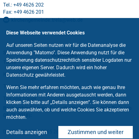
Tel.: +49 4626 202
Fax: +49 4626 201
kirchengemeinde.treia
@
web
.
de
Diese Webseite verwendet Cookies
Auf unseren Seiten nutzen wir für die Datenanalyse die
Service
Anwendung "Matomo". Diese Anwendung nutzt für die
Impressum
Speicherung datenschutzrechtlich sensibler Logdaten nur
Taufe
unsere eigenen Server. Dadurch wird ein hoher
Datenschutz
Konfirmation
Datenschutz gewährleistet.
Trauung
Wenn Sie mehr erfahren möchten, auch wie genau Ihre
Informationen mit Anderen ausgetauscht werden, dann
Tod und Trauer
klicken Sie bitte auf „Details anzeigen“. Sie können dann
Bankverbindung der Ev.-Luth. Kirchengemeinde Treia (ab
auch auswählen, ob und welche Cookies Sie akzeptieren
01.01.2018):
möchten.
DE95 2175 0000 0165 2637 16 (NOSPA)
Details anzeigen
Zustimmen und weiter