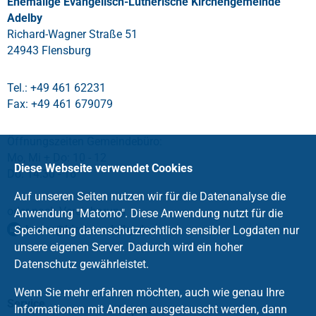
Ehemalige Evangelisch-Lutherische Kirchengemeinde
Adelby
Richard-Wagner Straße 51
24943 Flensburg
Tel.: +49 461 62231
Fax: +49 461 679079
Öffnungszeiten Gemeindebüro:
Mo, Mi + Do: 10 - 12
Diese Webseite verwendet Cookies
Do: 14.30 - 16
Auf unseren Seiten nutzen wir für die Datenanalyse die
oder nach Vereinbarung
Anwendung "Matomo". Diese Anwendung nutzt für die
buero
@
kirche-adelby
.
de
Speicherung datenschutzrechtlich sensibler Logdaten nur
unsere eigenen Server. Dadurch wird ein hoher
Datenschutz gewährleistet.
Wenn Sie mehr erfahren möchten, auch wie genau Ihre
Service
Informationen mit Anderen ausgetauscht werden, dann
Impressum