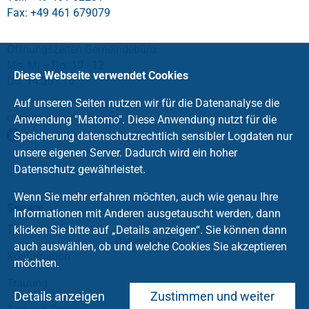
Fax: +49 461 679079
Öffnungszeiten Gemeindebüro:
Mo, Mi + Do: 10 - 12
Diese Webseite verwendet Cookies
Do: 14.30 - 16
Auf unseren Seiten nutzen wir für die Datenanalyse die
oder nach Vereinbarung
Anwendung "Matomo". Diese Anwendung nutzt für die
buero
@
kirche-adelby
.
de
Speicherung datenschutzrechtlich sensibler Logdaten nur
unsere eigenen Server. Dadurch wird ein hoher
Datenschutz gewährleistet.
Wenn Sie mehr erfahren möchten, auch wie genau Ihre
Service
Informationen mit Anderen ausgetauscht werden, dann
Impressum
Taufe
klicken Sie bitte auf „Details anzeigen“. Sie können dann
Datenschutz
auch auswählen, ob und welche Cookies Sie akzeptieren
Konfirmation
möchten.
Trauung
Details anzeigen
Zustimmen und weiter