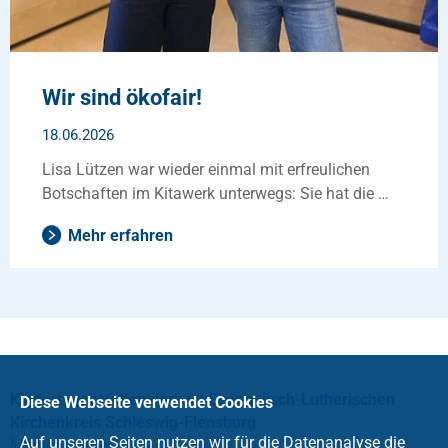
Wir sind ökofair!
18.06.2026
Lisa Lützen war wieder einmal mit erfreulichen
Botschaften im Kitawerk unterwegs: Sie hat die …
Mehr erfahren
Kindertagesstättenwerk im Evangelisch-Lutherischen
Diese Webseite verwendet Cookies
Kirchenkreis Schleswig-Flensburg
Auf unseren Seiten nutzen wir für die Datenanalyse die
Mühlenstraße 19