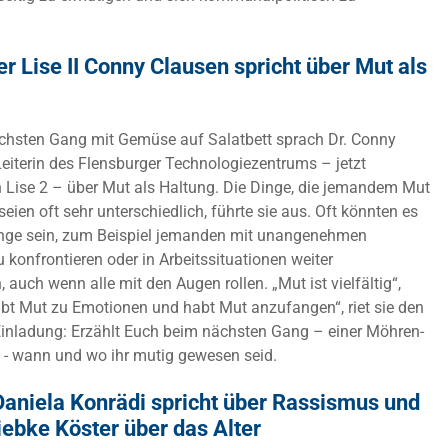
er Lise II Conny Clausen spricht über Mut als
hsten Gang mit Gemüse auf Salatbett sprach Dr. Conny
Leiterin des Flensburger Technologiezentrums – jetzt
 Lise 2 – über Mut als Haltung. Die Dinge, die jemandem Mut
eien oft sehr unterschiedlich, führte sie aus. Oft könnten es
Dinge sein, zum Beispiel jemanden mit unangenehmen
 konfrontieren oder in Arbeitssituationen weiter
 auch wenn alle mit den Augen rollen. „Mut ist vielfältig“,
abt Mut zu Emotionen und habt Mut anzufangen“, riet sie den
Einladung: Erzählt Euch beim nächsten Gang – einer Möhren-
 - wann und wo ihr mutig gewesen seid.
Daniela Konrädi spricht über Rassismus und
iebke Köster über das Alter