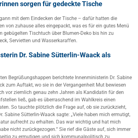
innen sorgen für gedeckte Tische
gann mit dem Eindecken der Tische – dafür hatten die
n von zuhause alles eingepackt, was es für ein gutes Menü
m gebügelten Tischtuch über Blumen-Deko bis hin zu
teck, Servietten und Wasserkaraffen.
sterin Dr. Sabine Sütterlin-Waack als
ten Begrüßungshappen berichtete Innenministerin Dr. Sabine
ck zum Auftakt, wo sie in der Vergangenheit Mut bewiesen
sich vor ziemlich genau zehn Jahren als Kandidatin für den
stellen ließ, gab es überraschend im Wahlkreis einen
en. So tauchte plötzlich die Frage auf, ob sie zurückzieht,
 Dr. Sabine Sütterlin-Waack sagte: „Viele haben mich ermutigt,
tur aufrecht zu erhalten. Das war wichtig und hat mich
 habe nicht zurückgezogen.“ Sie rief die Gäste auf, sich immer
seitig zu ermutigen und sich kommunalpolitisch zu