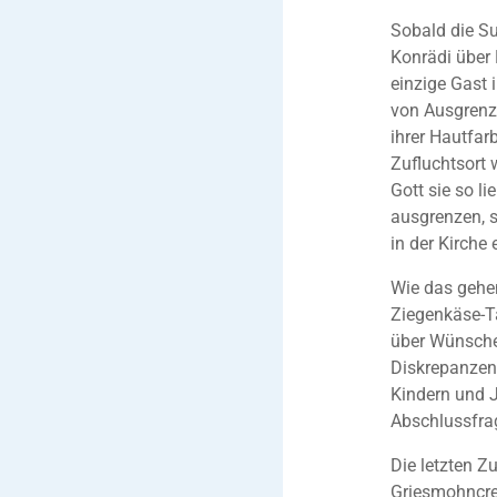
Sobald die Su
Konrädi über 
einzige Gast 
von Ausgrenz
ihrer Hautfar
Zufluchtsort 
Gott sie so li
ausgrenzen, so
in der Kirche
Wie das gehen
Ziegenkäse-Ta
über Wünsche
Diskrepanzen 
Kindern und J
Abschlussfrag
Die letzten 
Griesmohncrem