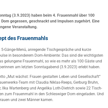
onntag (3.9.2023) haben beim 4. Frauenmahl über 100
Dom gegessen, geschnackt und Impulsen zugehört. Eine
ngene Veranstaltung.
ept des Frauenmahls
es 5-Gänge-Menü, anregende Tischgespräche und kurze
lse in besonderem Dom-Ambiente: Das sind die wichtigsten
das gelungene Frauenmahl, so wie es mehr als 100 Gäste und
berinnen am letzten Sonntagabend (3.9.2023) erlebt haben.
tto „Mut wächst: Frauen gestalten Leben und Gesellschaft“
rauenwerks-Team mit Claudia Niklas-Reeps, Gerburg Bruhn,
r, Ilka Wartenberg und Angelika Loth-Dietrich sowie 22 Tisch-
en zum Frauenmahl in den Schleswiger Dom eingeladen. Und
Frauen und zwei Männer kamen.