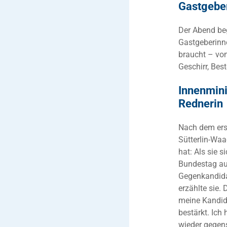
Gastgeber
Der Abend be
Gastgeberinne
braucht – vo
Geschirr, Bes
Innenmini
Rednerin
Nach dem ers
Sütterlin-Waa
hat: Als sie 
Bundestag auf
Gegenkandidat
erzählte sie.
meine Kandida
bestärkt. Ich
wieder gegen