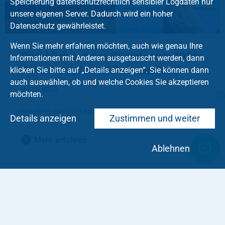
Speicherung datenschutzrechtlich sensibler Logdaten nur
unsere eigenen Server. Dadurch wird ein hoher
Datenschutz gewährleistet.
Wenn Sie mehr erfahren möchten, auch wie genau Ihre
Rückblick auf das Klimafasten 2026:
Informationen mit Anderen ausgetauscht werden, dann
7 Wochen „So viel Du brauchst…“
klicken Sie bitte auf „Details anzeigen“. Sie können dann
auch auswählen, ob und welche Cookies Sie akzeptieren
04.05.2026
möchten.
Wie viel ist genug? Beim Klimafasten 2026 ging es
Hier geht's zum Chat mit dem Team des Kirchenkreises
Details anzeigen
Zustimmen und weiter
darum, sich die Zeit zu nehmen, dieser Frage …
Mehr erfahren
Ablehnen