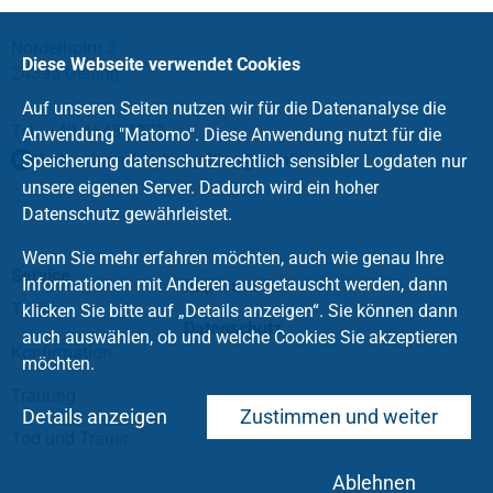
Norderholm 3
Diese Webseite verwendet Cookies
24395 Gelting
Auf unseren Seiten nutzen wir für die Datenanalyse die
Tel.: +49 4643 2272
Anwendung "Matomo". Diese Anwendung nutzt für die
katharinen-kirche-gelting
@
t-online
.
de
Speicherung datenschutzrechtlich sensibler Logdaten nur
unsere eigenen Server. Dadurch wird ein hoher
Datenschutz gewährleistet.
Wenn Sie mehr erfahren möchten, auch wie genau Ihre
Service
Informationen mit Anderen ausgetauscht werden, dann
Impressum
Taufe
klicken Sie bitte auf „Details anzeigen“. Sie können dann
Datenschutz
auch auswählen, ob und welche Cookies Sie akzeptieren
Konfirmation
möchten.
Trauung
Details anzeigen
Zustimmen und weiter
Tod und Trauer
Ablehnen