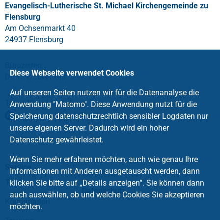
Evangelisch-Lutherische St. Michael Kirchengemeinde zu
Flensburg
Am Ochsenmarkt 40
24937 Flensburg
Bürozeiten:
Diese Webseite verwendet Cookies
Di. + Fr. 10-11 Uhr
Auf unseren Seiten nutzen wir für die Datenanalyse die
Tel.: +49 461 53275
Anwendung "Matomo". Diese Anwendung nutzt für die
info
@
st-michael-flensburg
.
de
Speicherung datenschutzrechtlich sensibler Logdaten nur
unsere eigenen Server. Dadurch wird ein hoher
Datenschutz gewährleistet.
Wenn Sie mehr erfahren möchten, auch wie genau Ihre
Service
Informationen mit Anderen ausgetauscht werden, dann
Impressum
Taufe
klicken Sie bitte auf „Details anzeigen“. Sie können dann
Datenschutz
auch auswählen, ob und welche Cookies Sie akzeptieren
Konfirmation
möchten.