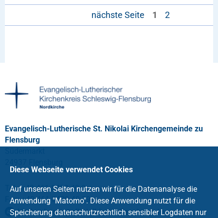
nächste Seite
1
2
Evangelisch-Lutherische St. Nikolai Kirchengemeinde zu
Flensburg
Südermarkt
24937 Flensburg
Diese Webseite verwendet Cookies
Tel.: +49 461 8400 40 0
Auf unseren Seiten nutzen wir für die Datenanalyse die
Fax: +49 461 8400 40 29
Anwendung "Matomo". Diese Anwendung nutzt für die
kirchenbuero
@
nikolaikirche-flensburg
.
de
Speicherung datenschutzrechtlich sensibler Logdaten nur