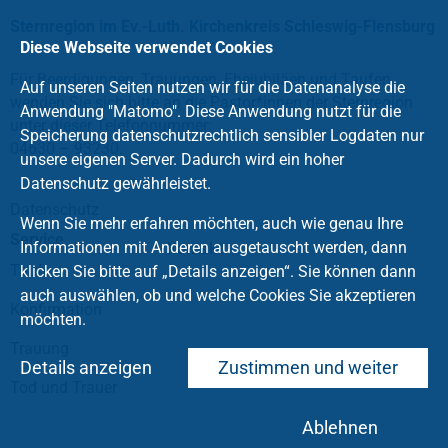
Sternregion im Ev.-Luth. Kirchenkreis Schleswig-Flensburg
Diese Webseite verwendet Cookies
Für Beerdigungen, Trauungen, Ehejubiläen und Taufen
Auf unseren Seiten nutzen wir für die Datenanalyse die
wenden Sie sich bitte an die Pastor*innen der Sternregion
Anwendung "Matomo". Diese Anwendung nutzt für die
unter dieser Telefonnummer:
Speicherung datenschutzrechtlich sensibler Logdaten nur
04630 – 93230.
unsere eigenen Server. Dadurch wird ein hoher
Datenschutz gewährleistet.
Datenschutz
Wenn Sie mehr erfahren möchten, auch wie genau Ihre
Service
Informationen mit Anderen ausgetauscht werden, dann
Kontakt
Taufe
klicken Sie bitte auf „Details anzeigen“. Sie können dann
auch auswählen, ob und welche Cookies Sie akzeptieren
Konfirmation
möchten.
Trauung
Details anzeigen
Zustimmen und weiter
Tod und Trauer
Ablehnen