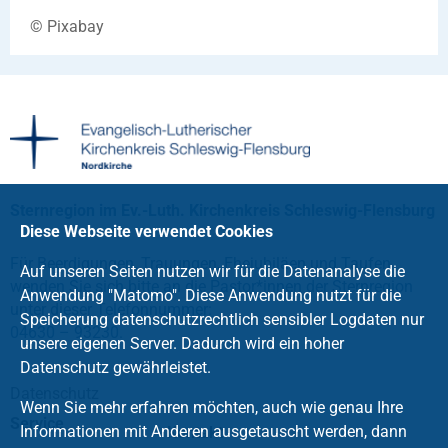
© Pixabay
Sternregion im Ev.-Luth. Kirchenkreis Schleswig-Flensburg
Diese Webseite verwendet Cookies
Für Beerdigungen, Trauungen, Ehejubiläen und Taufen
Auf unseren Seiten nutzen wir für die Datenanalyse die
wenden Sie sich bitte an die Pastor*innen der Sternregion
Anwendung "Matomo". Diese Anwendung nutzt für die
unter dieser Telefonnummer:
Speicherung datenschutzrechtlich sensibler Logdaten nur
04630 – 93230.
unsere eigenen Server. Dadurch wird ein hoher
Datenschutz gewährleistet.
Datenschutz
Wenn Sie mehr erfahren möchten, auch wie genau Ihre
Service
Informationen mit Anderen ausgetauscht werden, dann
Kontakt