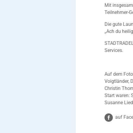
Mit insgesamt
Teilnehmer-Ge
Die gute Laun
„Ach du heil
STADTRADELN 
Services.
Auf dem Foto,
Voigtländer, 
Christin Tho
Start waren: 
Susanne Lied
auf Face