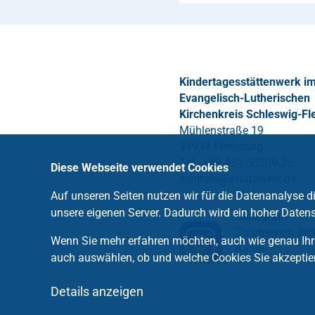
Kindertagesstättenwerk i
Evangelisch-Lutherischen
Kirchenkreis Schleswig-Fl
Mühlenstraße 19
24937 Flensburg
Tel.: +49 461 50309-26
Diese Webseite verwendet Cookies
zentrale
@
evkitawerk
.
de
Auf unseren Seiten nutzen wir für die Datenanalyse 
unsere eigenen Server. Dadurch wird ein hoher Datens
Instagram
Zu unserem Ins
Wenn Sie mehr erfahren möchten, auch wie genau Ihre
Kanal
auch auswählen, ob und welche Cookies Sie akzeptie
Details anzeigen