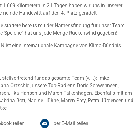
 1.669 Kilometern in 21 Tagen haben wir uns in unserer
meinde Handewitt auf den 4. Platz geradelt.
e startete bereits mit der Namensfindung für unser Team.
ige Speiche“ hat uns jede Menge Rückenwind gegeben!
ist eine internationale Kampagne von Klima-Bündnis
 stellvertretend für das gesamte Team (v. l.): Imke
Dana Orzschig, unsere Top-Radlerin Doris Schwennsen,
msen, Ilka Hansen und Maren Falkenhagen. Ebenfalls mit am
Sabrina Bott, Nadine Hühne, Maren Prey, Petra Jürgensen und
tke.
book teilen
per E-Mail teilen