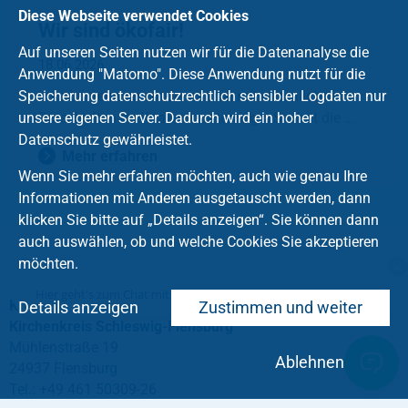
Diese Webseite verwendet Cookies
Wir sind ökofair!
Auf unseren Seiten nutzen wir für die Datenanalyse die
18.06.2026
Anwendung "Matomo". Diese Anwendung nutzt für die
Lisa Lützen war wieder einmal mit erfreulichen
Speicherung datenschutzrechtlich sensibler Logdaten nur
Botschaften im Kitawerk unterwegs: Sie hat die …
unsere eigenen Server. Dadurch wird ein hoher
Datenschutz gewährleistet.
Mehr erfahren
Wenn Sie mehr erfahren möchten, auch wie genau Ihre
Informationen mit Anderen ausgetauscht werden, dann
klicken Sie bitte auf „Details anzeigen“. Sie können dann
auch auswählen, ob und welche Cookies Sie akzeptieren
möchten.
Hier geht's zum Chat mit dem Team des Kirchenkreises
Kindertagesstättenwerk im Evangelisch-Lutherischen
Details anzeigen
Zustimmen und weiter
Kirchenkreis Schleswig-Flensburg
Mühlenstraße 19
Ablehnen
24937 Flensburg
Tel.: +49 461 50309-26