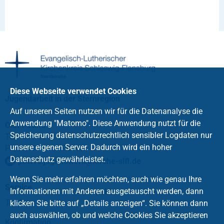
Diese Webseite verwendet Cookies
Jugendarbeit in der Sternregion
Auf unseren Seiten nutzen wir für die Datenanalyse die
Anwendung "Matomo". Diese Anwendung nutzt für die
Olaf Peters
Speicherung datenschutzrechtlich sensibler Logdaten nur
Tel.: +49 4646 9909818
unsere eigenen Server. Dadurch wird ein hoher
Fax: +49 4646 990468
Datenschutz gewährleistet.
peters.jugendwerk
@
kirche-slfl
.
de
Wenn Sie mehr erfahren möchten, auch wie genau Ihre
Service
Informationen mit Anderen ausgetauscht werden, dann
Kontakt
Taufe
klicken Sie bitte auf „Details anzeigen“. Sie können dann
auch auswählen, ob und welche Cookies Sie akzeptieren
Konfirmation