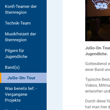
Konfi-Teamer der
Sternregion
Technik-Team
Musikfreizeit der
Sternregion
JuGo-On-Tour 
Pilgern für
Jugendliche.
Jugendliche
Gottesdienst 
Band(s)
einer Band un
JuGo-On-Tour
Typische Besta
Videos, Mitma
Was bereits lief. -
entworfen und
Vergangene
Projekte
Durch diese fü
hat man hier 