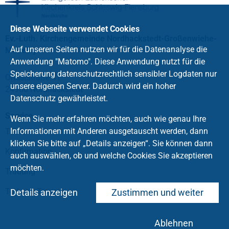
Diese Webseite verwendet Cookies
Ev.-Luth. Kirchengemeinde Nordhackstedt-Großenwiehe-
Auf unseren Seiten nutzen wir für die Datenanalyse die
Medelby
Anwendung "Matomo". Diese Anwendung nutzt für die
Speicherung datenschutzrechtlich sensibler Logdaten nur
Ortsststraße 41
unsere eigenen Server. Dadurch wird ein hoher
24980 Nordhackstedt
Datenschutz gewährleistet.
Service
Wenn Sie mehr erfahren möchten, auch wie genau Ihre
Informationen mit Anderen ausgetauscht werden, dann
Taufe
klicken Sie bitte auf „Details anzeigen“. Sie können dann
Konfirmation
auch auswählen, ob und welche Cookies Sie akzeptieren
möchten.
Trauung
Tod und Trauer
Details anzeigen
Zustimmen und weiter
Ablehnen