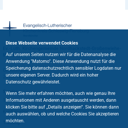
Diese Webseite verwendet Cookies
Ev.-Luth. Kirchengemeinde Nordhackstedt-Großenwiehe-
Auf unseren Seiten nutzen wir für die Datenanalyse die
Medelby
Anwendung "Matomo". Diese Anwendung nutzt für die
Speicherung datenschutzrechtlich sensibler Logdaten nur
Ortsststraße 41
unsere eigenen Server. Dadurch wird ein hoher
24980 Nordhackstedt
Datenschutz gewährleistet.
Service
Wenn Sie mehr erfahren möchten, auch wie genau Ihre
Informationen mit Anderen ausgetauscht werden, dann
Taufe
klicken Sie bitte auf „Details anzeigen“. Sie können dann
Konfirmation
auch auswählen, ob und welche Cookies Sie akzeptieren
möchten.
Trauung