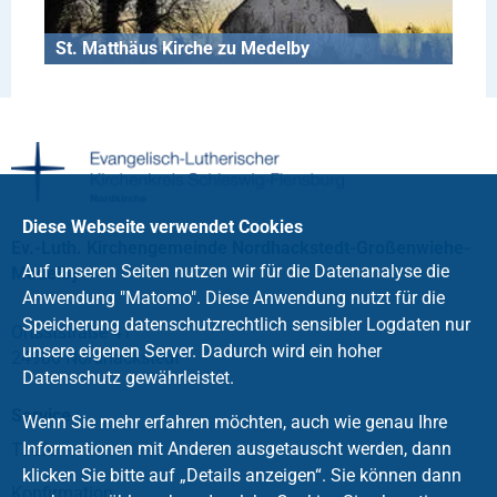
St. Matthäus Kirche zu Medelby
Diese Webseite verwendet Cookies
Ev.-Luth. Kirchengemeinde Nordhackstedt-Großenwiehe-
Auf unseren Seiten nutzen wir für die Datenanalyse die
Medelby
Anwendung "Matomo". Diese Anwendung nutzt für die
Speicherung datenschutzrechtlich sensibler Logdaten nur
Ortsststraße 41
unsere eigenen Server. Dadurch wird ein hoher
24980 Nordhackstedt
Datenschutz gewährleistet.
Service
Wenn Sie mehr erfahren möchten, auch wie genau Ihre
Informationen mit Anderen ausgetauscht werden, dann
Taufe
klicken Sie bitte auf „Details anzeigen“. Sie können dann
Konfirmation