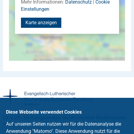
Mehr Informationen:
Datenschutz
|
Cookie
Einstellungen
Karte anzeigen
Diese Webseite verwendet Cookies
Ev.-Luth. Kirchengemeinde Nordhackstedt-Großenwiehe-
Auf unseren Seiten nutzen wir für die Datenanalyse die
Medelby
Anwendung "Matomo". Diese Anwendung nutzt für die