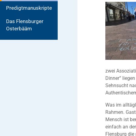
Predigtmanuskripte
Das Flensburger
Osterbääm
zwei Assoziat
Dinner“ liegen
Sehnsucht na
Authentischem
Was im alltäg
Rahmen. Gastge
Mensch ist ber
einfach an de
Flensburg die 