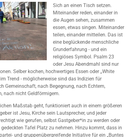
Sich an einen Tisch setzen.
Miteinander reden, einander in
die Augen sehen, zusammen
essen, etwas singen. Miteinander
teilen, einander mitteilen. Das ist
eine beglückende menschliche
Grunderfahrung - und ein
religiöses Symbol. Psalm 23
oder Jesu Abendmahl sind nur
ionen. Selber kochen, hochwertiges Essen oder „White
 im Trend - möglicherweise sind das Indizien für
ch Gemeinschaft, nach Begegnung, nach Echtem,
, nach nicht Geldförmigem.
lichen Maßstab geht, funktioniert auch in einem größeren
ber ist Jesu, Kirche sein Lautsprecher, und jeder
echtigt wie gerufen, selbst Gastgeber*in zu werden oder
r gedeckten Tafel Platz zu nehmen. Hinzu kommt, dass in
partei- und gruppenübergreifende Initiative für ein „Buntes