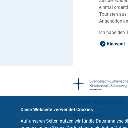
aus der Obdac
einmal ordent
Touristen aus
Angehörige an
Ich habe den T
Kinospot
Stadtpfarramt Flensburg
Johannes Ahrens
Diese Webseite verwendet Cookies
Nikolaikirchhof 7
Auf unseren Seiten nutzen wir für die Datenanalyse 
24937 Flensburg
unsere eigenen Server. Dadurch wird ein hoher Datens