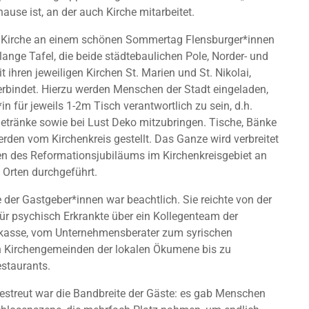
ause ist, an der auch Kirche mitarbeitet.
t Kirche an einem schönen Sommertag Flensburger*innen
ange Tafel, die beide städtebaulichen Pole, Norder- und
 ihren jeweiligen Kirchen St. Marien und St. Nikolai,
erbindet. Hierzu werden Menschen der Stadt eingeladen,
in für jeweils 1-2m Tisch verantwortlich zu sein, d.h.
etränke sowie bei Lust Deko mitzubringen. Tische, Bänke
rden vom Kirchenkreis gestellt. Das Ganze wird verbreitet
 des Reformationsjubiläums im Kirchenkreisgebiet an
 Orten durchgeführt.
 der Gastgeber*innen war beachtlich. Sie reichte von der
r psychisch Erkrankte über ein Kollegenteam der
rkasse, vom Unternehmensberater zum syrischen
on Kirchengemeinden der lokalen Ökumene bis zu
staurants.
gestreut war die Bandbreite der Gäste: es gab Menschen