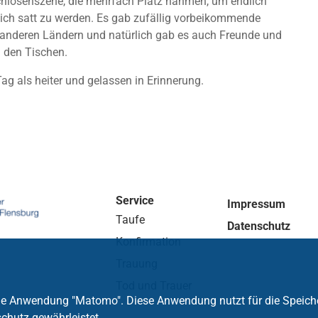
hlosenszene, die mehrfach Platz nahmen, um endlich
lich satt zu werden. Es gab zufällig vorbeikommende
 anderen Ländern und natürlich gab es auch Freunde und
 den Tischen.
ag als heiter und gelassen in Erinnerung.
Service
Impressum
Taufe
Datenschutz
Konfirmation
Trauung
Tod und Trauer
die Anwendung "Matomo". Diese Anwendung nutzt für die Speich
chutz gewährleistet.