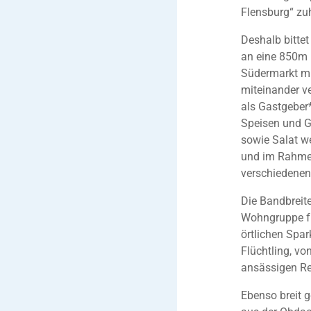
Flensburg“ zuh
Deshalb bitte
an eine 850m l
Südermarkt mit
miteinander v
als Gastgeber*
Speisen und G
sowie Salat we
und im Rahmen
verschiedenen
Die Bandbreite
Wohngruppe fü
örtlichen Spa
Flüchtling, v
ansässigen Re
Ebenso breit 