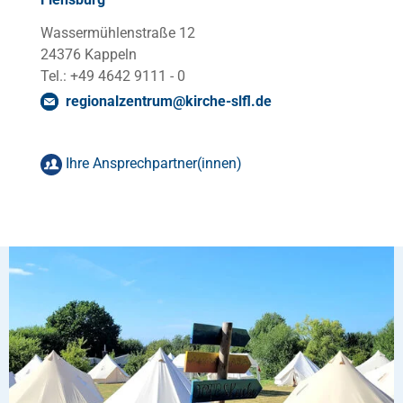
Wassermühlenstraße 12
24376 Kappeln
Tel.: +49 4642 9111 - 0
regionalzentrum
@
kirche-slfl
.
de
Ihre Ansprechpartner(innen)
Katja Isaack
Sekretariat Regionalzentrum
Tel.: +49 4642 9111-10
Fax: +49 4642 9111-33
katja.isaack
@
kirche-slfl
.
de
Jenna Buckley
Sekretariat Regionalzentrum
Tel.: +49 4642 911111