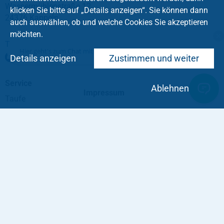
Wassermühlenstraße 12
klicken Sie bitte auf „Details anzeigen“. Sie können dann
24376 Kappeln
auch auswählen, ob und welche Cookies Sie akzeptieren
möchten.
Tel.: +49 4642 9111-0
Hier geht's zum Chat mit dem Team des Kirchenkreises
regionalzentrum
@
kirche-slfl
.
de
Details anzeigen
Zustimmen und weiter
Service
Ablehnen
Impressum
Taufe
Konfirmation
Trauung
Tod und Trauer
Intern