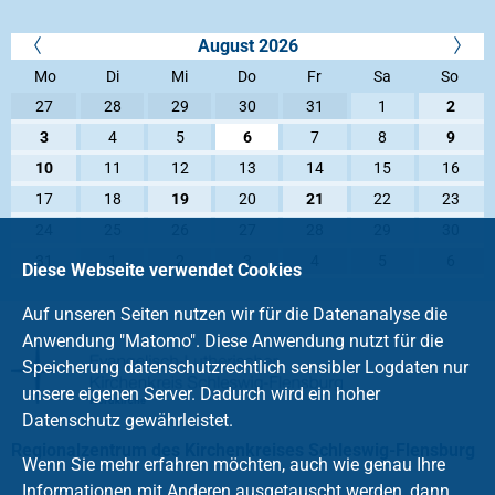
August 2026
Mo
Di
Mi
Do
Fr
Sa
So
27
28
29
30
31
1
2
3
4
5
6
7
8
9
10
11
12
13
14
15
16
17
18
19
20
21
22
23
24
25
26
27
28
29
30
31
1
2
3
4
5
6
Diese Webseite verwendet Cookies
Auf unseren Seiten nutzen wir für die Datenanalyse die
Anwendung "Matomo". Diese Anwendung nutzt für die
Speicherung datenschutzrechtlich sensibler Logdaten nur
unsere eigenen Server. Dadurch wird ein hoher
Datenschutz gewährleistet.
Regionalzentrum des Kirchenkreises Schleswig-Flensburg
Wenn Sie mehr erfahren möchten, auch wie genau Ihre
Informationen mit Anderen ausgetauscht werden, dann