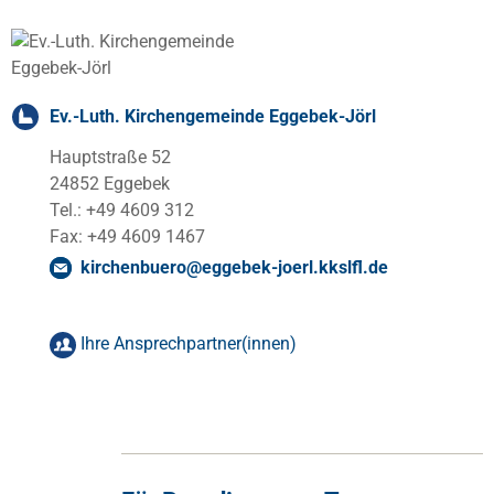
Ev.-Luth. Kirchengemeinde Eggebek-Jörl
Hauptstraße 52
24852 Eggebek
Tel.: +49 4609 312
Fax: +49 4609 1467
kirchenbuero
@
eggebek-joerl.kkslfl
.
de
Ihre Ansprechpartner(innen)
Pastorin Lisa Fischer
Pastorin in Eggebek
Tel.: +49 160 7544368
lisa.fischer
@
eggebek-joerl.kkslfl
.
de