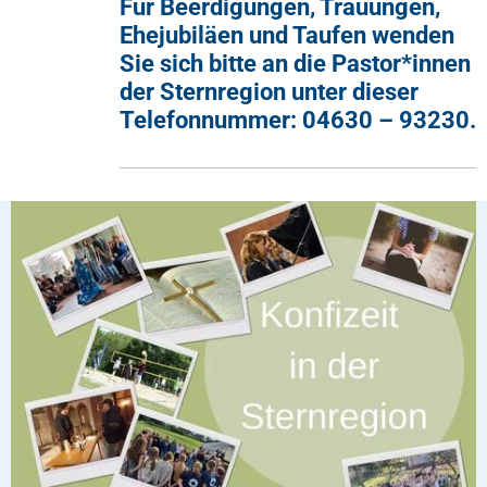
Für Beerdigungen, Trauungen,
Ehejubiläen und Taufen wenden
Ines Matho
Sie sich bitte an die Pastor*innen
Gemeindesekretärin - Di 14.30-16.30 Uhr | Do 10.00-
der Sternregion unter dieser
12.00 Uhr
Telefonnummer: 04630 – 93230.
Tel.: +49 4609 312
Fax: +49 4609 1467
kirchenbuero
@
eggebek-joerl.kkslfl
.
de