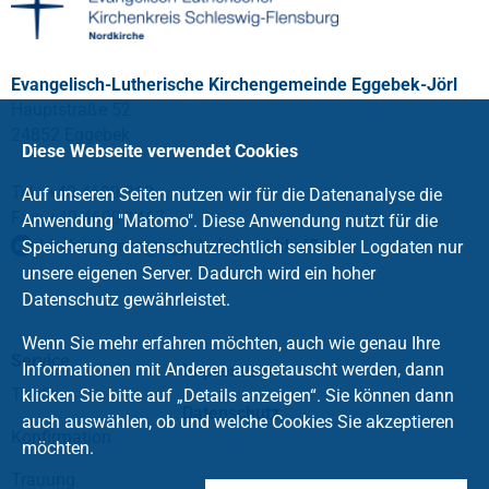
Evangelisch-Lutherische Kirchengemeinde Eggebek-Jörl
Hauptstraße 52
24852 Eggebek
Diese Webseite verwendet Cookies
Tel.: +49 4609 312
Auf unseren Seiten nutzen wir für die Datenanalyse die
Fax: +49 4609 1467
Anwendung "Matomo". Diese Anwendung nutzt für die
kirchenbuero
@
eggebek-joerl.kkslfl
.
de
Speicherung datenschutzrechtlich sensibler Logdaten nur
unsere eigenen Server. Dadurch wird ein hoher
Datenschutz gewährleistet.
Wenn Sie mehr erfahren möchten, auch wie genau Ihre
Service
Informationen mit Anderen ausgetauscht werden, dann
Impressum
Taufe
klicken Sie bitte auf „Details anzeigen“. Sie können dann
Datenschutz
auch auswählen, ob und welche Cookies Sie akzeptieren
Konfirmation
möchten.
Trauung