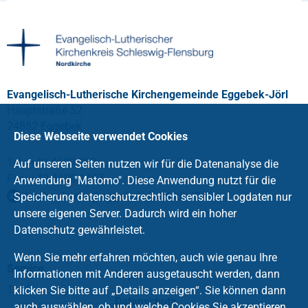
Evangelisch-Lutherische Kirchengemeinde Eggebek-Jörl
Hauptstraße 52
24852 Eggebek
Diese Webseite verwendet Cookies
Tel.: +49 4609 312
Auf unseren Seiten nutzen wir für die Datenanalyse die
Fax: +49 4609 1467
Anwendung "Matomo". Diese Anwendung nutzt für die
kirchenbuero
@
eggebek-joerl.kkslfl
.
de
Speicherung datenschutzrechtlich sensibler Logdaten nur
unsere eigenen Server. Dadurch wird ein hoher
Datenschutz gewährleistet.
Wenn Sie mehr erfahren möchten, auch wie genau Ihre
Service
Informationen mit Anderen ausgetauscht werden, dann
Impressum
Taufe
klicken Sie bitte auf „Details anzeigen“. Sie können dann
Datenschutz
auch auswählen, ob und welche Cookies Sie akzeptieren