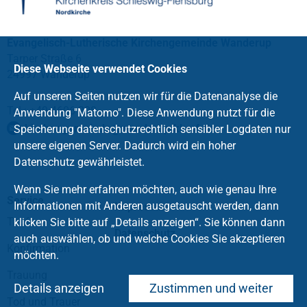
Evangelisch-Lutherische Kirchengemeinde Wanderup
Tarper Straße 6
Diese Webseite verwendet Cookies
24997 Wanderup
Auf unseren Seiten nutzen wir für die Datenanalyse die
Tel.: +49 4606 208
Anwendung "Matomo". Diese Anwendung nutzt für die
kirchengemeinde
@
wanderup.kk-sf
.
de
Speicherung datenschutzrechtlich sensibler Logdaten nur
unsere eigenen Server. Dadurch wird ein hoher
Datenschutz gewährleistet.
Wenn Sie mehr erfahren möchten, auch wie genau Ihre
Service
Informationen mit Anderen ausgetauscht werden, dann
Impressum
Taufe
klicken Sie bitte auf „Details anzeigen“. Sie können dann
Datenschutz
auch auswählen, ob und welche Cookies Sie akzeptieren
Konfirmation
möchten.
Trauung
Details anzeigen
Zustimmen und weiter
Tod und Trauer