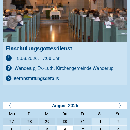
Einschulungsgottesdienst
18.08.2026, 17:00 Uhr
Wanderup, Ev.-Luth. Kirchengemeinde Wanderup
Veranstaltungsdetails
August 2026
Mo
Di
Mi
Do
Fr
Sa
So
27
28
29
30
31
1
2
3
4
5
6
7
8
9