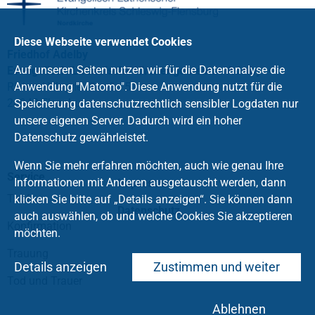
Diese Webseite verwendet Cookies
Friedhof Adelby
Auf unseren Seiten nutzen wir für die Datenanalyse die
Evangelisch-Lutherische Kirchengemeinde Adelby
Anwendung "Matomo". Diese Anwendung nutzt für die
Richard-Wagner Straße 51
24943 Flensburg
Speicherung datenschutzrechtlich sensibler Logdaten nur
unsere eigenen Server. Dadurch wird ein hoher
Datenschutz gewährleistet.
Wenn Sie mehr erfahren möchten, auch wie genau Ihre
Service
Informationen mit Anderen ausgetauscht werden, dann
Impressum
Taufe
klicken Sie bitte auf „Details anzeigen“. Sie können dann
Datenschutz
auch auswählen, ob und welche Cookies Sie akzeptieren
Konfirmation
möchten.
Trauung
Details anzeigen
Zustimmen und weiter
Tod und Trauer
Ablehnen