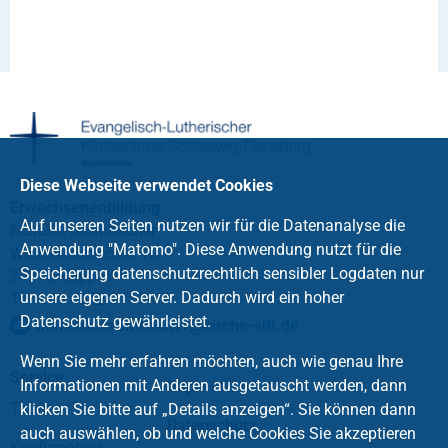
Diese Webseite verwendet Cookies
Erwachsenenbildung
Auf unseren Seiten nutzen wir für die Datenanalyse die
Mareike Brombacher
Anwendung "Matomo". Diese Anwendung nutzt für die
Wassermühlenstr. 12
Speicherung datenschutzrechtlich sensibler Logdaten nur
24376 Kappeln
unsere eigenen Server. Dadurch wird ein hoher
Tel. +49 4642 9111-17
Datenschutz gewährleistet.
mareike.brombacher
@
kirche-slfl
.
de
Wenn Sie mehr erfahren möchten, auch wie genau Ihre
Service
Informationen mit Anderen ausgetauscht werden, dann
Impressum
Taufe
klicken Sie bitte auf „Details anzeigen“. Sie können dann
Datenschutz
auch auswählen, ob und welche Cookies Sie akzeptieren
Konfirmation