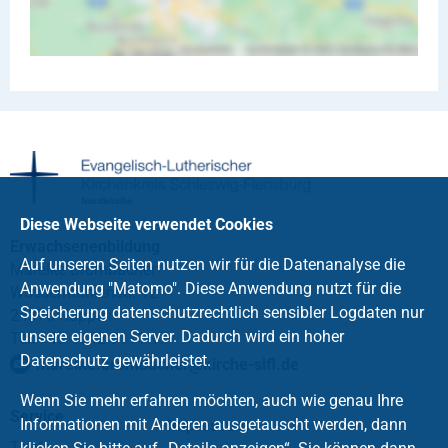
Diese Webseite verwendet Cookies
Erwachsenenbildung
Auf unseren Seiten nutzen wir für die Datenanalyse die
Mareike Brombacher
Anwendung "Matomo". Diese Anwendung nutzt für die
Wassermühlenstr. 12
Speicherung datenschutzrechtlich sensibler Logdaten nur
24376 Kappeln
unsere eigenen Server. Dadurch wird ein hoher
Tel. +49 4642 9111-17
Datenschutz gewährleistet.
mareike.brombacher
@
kirche-slfl
.
de
Wenn Sie mehr erfahren möchten, auch wie genau Ihre
Service
Informationen mit Anderen ausgetauscht werden, dann
Impressum
Taufe