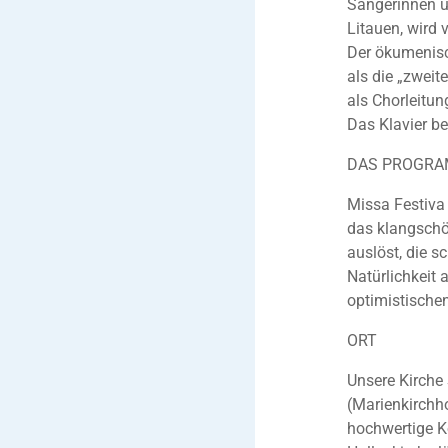
Sängerinnen u
Litauen, wird 
Der ökumenisc
als die „zweit
als Chorleitun
Das Klavier b
DAS PROGR
Missa Festiva 
das klangschö
auslöst, die s
Natürlichkeit 
optimistische
ORT
Unsere Kirche
(Marienkirchh
hochwertige Ko