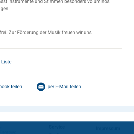
lässt Instrumente und Stimmen besonders voluminös
ngen.
t frei. Zur Förderung der Musik freuen wir uns
.
 Liste
book teilen
per E-Mail teilen
Service
Impressum