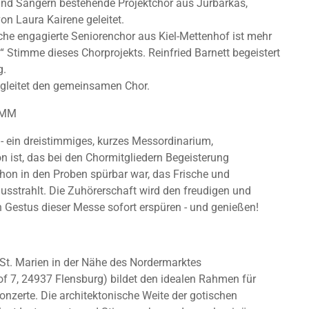
nd Sängern bestehende Projektchor aus Jurbarkas,
von Laura Kairene geleitet.
he engagierte Seniorenchor aus Kiel-Mettenhof ist mehr
e“ Stimme dieses Chorprojekts. Reinfried Barnett begeistert
g.
egleitet den gemeinsamen Chor.
AMM
- ein dreistimmiges, kurzes Messordinarium,
n ist, das bei den Chormitgliedern Begeisterung
chon in den Proben spürbar war, das Frische und
ausstrahlt. Die Zuhörerschaft wird den freudigen und
n Gestus dieser Messe sofort erspüren - und genießen!
 St. Marien in der Nähe des Nordermarktes
of 7, 24937 Flensburg) bildet den idealen Rahmen für
nzerte. Die architektonische Weite der gotischen