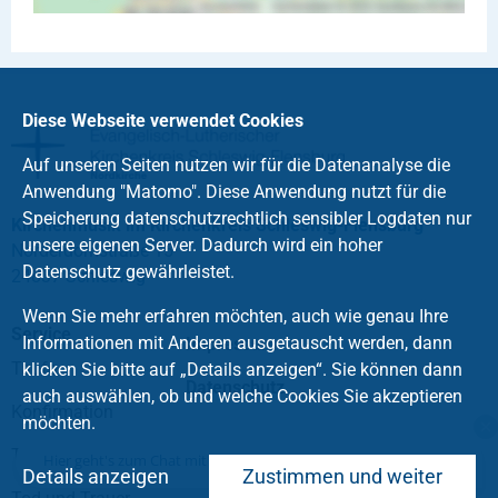
Diese Webseite verwendet Cookies
Auf unseren Seiten nutzen wir für die Datenanalyse die
Anwendung "Matomo". Diese Anwendung nutzt für die
Speicherung datenschutzrechtlich sensibler Logdaten nur
Kirchenmusik im Kirchenkreis Schleswig-Flensburg
unsere eigenen Server. Dadurch wird ein hoher
Norderdomstraße 15
Datenschutz gewährleistet.
24837 Schleswig
Wenn Sie mehr erfahren möchten, auch wie genau Ihre
Service
Informationen mit Anderen ausgetauscht werden, dann
Impressum
Taufe
klicken Sie bitte auf „Details anzeigen“. Sie können dann
Datenschutz
auch auswählen, ob und welche Cookies Sie akzeptieren
Konfirmation
möchten.
Trauung
Hier geht's zum Chat mit dem Team des Kirchenkreises
Details anzeigen
Zustimmen und weiter