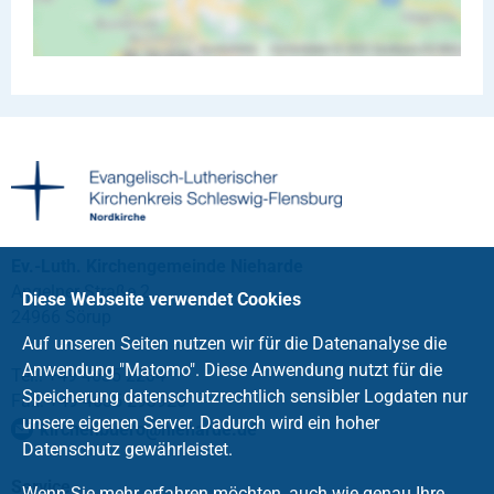
Ev.-Luth. Kirchengemeinde Nieharde
Angelner Straße 2
Diese Webseite verwendet Cookies
24966 Sörup
Auf unseren Seiten nutzen wir für die Datenanalyse die
Anwendung "Matomo". Diese Anwendung nutzt für die
Tel.: +49 4635 2204
Speicherung datenschutzrechtlich sensibler Logdaten nur
Fax: +49 4635 293926
unsere eigenen Server. Dadurch wird ein hoher
kirchenbuero
@
nieharde
.
de
Datenschutz gewährleistet.
Service
Wenn Sie mehr erfahren möchten, auch wie genau Ihre