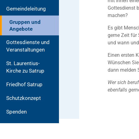
mit Ihnen eine
Gottesdienst b
Gemeindeleitung
machen?
Gruppen und
Es gibt Mensc
Angebote
gerne Zeit fü
Gottesdienste und
und wann und w
Veranstaltungen
Einen ersten K
Wünschen Sie 
St. Laurentius-
dann melden S
Kirche zu Satrup
Wer sich beruf
Friedhof Satrup
ebenfalls gern
Schutzkonzept
Spenden