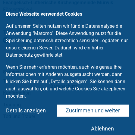
Evangelisch-Lutherische Kirchengemeinde Mürwik
Fördestraße 4
Diese Webseite verwendet Cookies
24944 Flensburg
Auf unseren Seiten nutzen wir für die Datenanalyse die
Tel.: +49 461 35675
Anwendung "Matomo". Diese Anwendung nutzt für die
buero
@
kirchengemeinde-muerwik
.
de
Speicherung datenschutzrechtlich sensibler Logdaten nur
unsere eigenen Server. Dadurch wird ein hoher
Datenschutz gewährleistet.
Wenn Sie mehr erfahren möchten, auch wie genau Ihre
Service
Informationen mit Anderen ausgetauscht werden, dann
Impressum
Taufe
klicken Sie bitte auf „Details anzeigen“. Sie können dann
Datenschutz
auch auswählen, ob und welche Cookies Sie akzeptieren
Konfirmation
möchten.
Trauung
Details anzeigen
Zustimmen und weiter
Tod und Trauer
Ablehnen