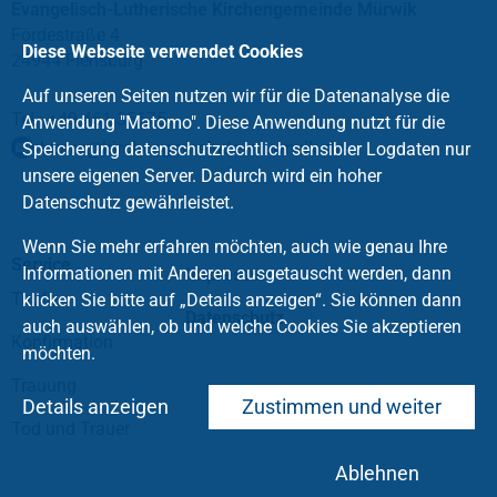
Evangelisch-Lutherische Kirchengemeinde Mürwik
Fördestraße 4
Diese Webseite verwendet Cookies
24944 Flensburg
Auf unseren Seiten nutzen wir für die Datenanalyse die
Tel.: +49 461 35675
Anwendung "Matomo". Diese Anwendung nutzt für die
buero
@
kirchengemeinde-muerwik
.
de
Speicherung datenschutzrechtlich sensibler Logdaten nur
unsere eigenen Server. Dadurch wird ein hoher
Datenschutz gewährleistet.
Wenn Sie mehr erfahren möchten, auch wie genau Ihre
Service
Informationen mit Anderen ausgetauscht werden, dann
Impressum
Taufe
klicken Sie bitte auf „Details anzeigen“. Sie können dann
Datenschutz
auch auswählen, ob und welche Cookies Sie akzeptieren
Konfirmation
möchten.
Trauung
Details anzeigen
Zustimmen und weiter
Tod und Trauer
Ablehnen