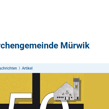
irchengemeinde Mürwik
achrichten
Artikel