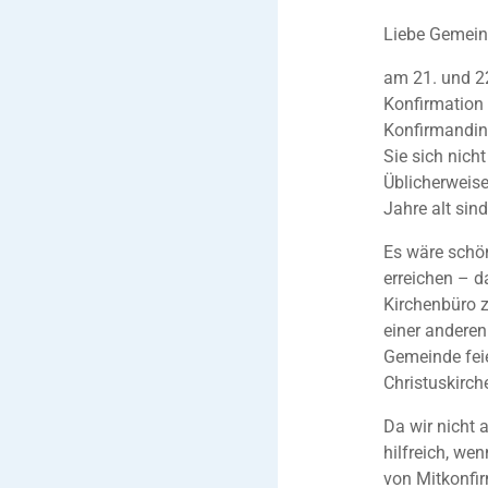
Liebe Gemein
am 21. und 22
Konfirmation i
Konfirmandin
Sie sich nich
Üblicherweise
Jahre alt sin
Es wäre schö
erreichen – da
Kirchenbüro z
einer anderen
Gemeinde feie
Christuskirch
Da wir nicht 
hilfreich, we
von Mitkonfi