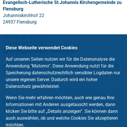
Evangelisch-Lutherische St.Johannis Kirchengemeinde zu
Flensburg
Johanniskirchhof 22
24937 Flensburg
Tel.: +49 461 12771
Fax: +49 461 12719
Diese Webseite verwendet Cookies
buero
@
stjohannis-flensburg
.
de
Auf unseren Seiten nutzen wir für die Datenanalyse die
Bürozeiten: Montag 09 - 12 Uhr und 13 - 16 Uhr, Freitag 09 -
Anwendung "Matomo". Diese Anwendung nutzt für die
12 Uhr
Speicherung datenschutzrechtlich sensibler Logdaten nur
unsere eigenen Server. Dadurch wird ein hoher
Datenschutz gewährleistet.
Wenn Sie mehr erfahren möchten, auch wie genau Ihre
Service
Informationen mit Anderen ausgetauscht werden, dann
Impressum
Taufe
klicken Sie bitte auf „Details anzeigen“. Sie können dann
Datenschutz
auch auswählen, ob und welche Cookies Sie akzeptieren
Konfirmation
möchten.