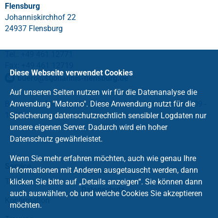
Flensburg
Johanniskirchhof 22
24937 Flensburg
Tel.: +49 461 12771
Fax: +49 461 12719
Diese Webseite verwendet Cookies
buero
@
stjohannis-flensburg
.
de
Auf unseren Seiten nutzen wir für die Datenanalyse die
Bürozeiten: Montag 09 - 12 Uhr und 13 - 16 Uhr, Freitag 09 -
Anwendung "Matomo". Diese Anwendung nutzt für die
12 Uhr
Speicherung datenschutzrechtlich sensibler Logdaten nur
unsere eigenen Server. Dadurch wird ein hoher
Datenschutz gewährleistet.
Wenn Sie mehr erfahren möchten, auch wie genau Ihre
Service
Informationen mit Anderen ausgetauscht werden, dann
Impressum
Taufe
klicken Sie bitte auf „Details anzeigen“. Sie können dann
Datenschutz
auch auswählen, ob und welche Cookies Sie akzeptieren
Konfirmation
möchten.