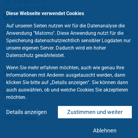
Tel.: +49 461 12771
Fax: +49 461 12719
Diese Webseite verwendet Cookies
buero
@
stjohannis-flensburg
.
de
Auf unseren Seiten nutzen wir für die Datenanalyse die
Bürozeiten: Montag 09 - 12 Uhr und 13 - 16 Uhr, Freitag 09 -
Anwendung "Matomo". Diese Anwendung nutzt für die
12 Uhr
Speicherung datenschutzrechtlich sensibler Logdaten nur
unsere eigenen Server. Dadurch wird ein hoher
Datenschutz gewährleistet.
Wenn Sie mehr erfahren möchten, auch wie genau Ihre
Service
Informationen mit Anderen ausgetauscht werden, dann
Impressum
Taufe
klicken Sie bitte auf „Details anzeigen“. Sie können dann
Datenschutz
auch auswählen, ob und welche Cookies Sie akzeptieren
Konfirmation
möchten.
Trauung
Details anzeigen
Zustimmen und weiter
Tod und Trauer
Ablehnen