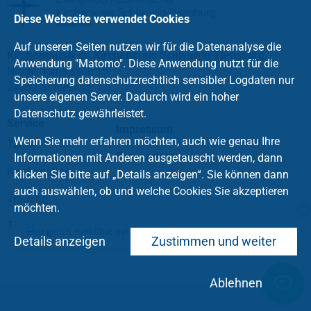
Diese Webseite verwendet Cookies
Auf unseren Seiten nutzen wir für die Datenanalyse die
Kirchenmusik im Kirchenkreis Schleswig-Flensburg
Anwendung "Matomo". Diese Anwendung nutzt für die
Norderdomstraße 15
Speicherung datenschutzrechtlich sensibler Logdaten nur
24837 Schleswig
unsere eigenen Server. Dadurch wird ein hoher
Datenschutz gewährleistet.
Service
Impressum
Wenn Sie mehr erfahren möchten, auch wie genau Ihre
Taufe
Datenschutz
Informationen mit Anderen ausgetauscht werden, dann
Konfirmation
klicken Sie bitte auf „Details anzeigen“. Sie können dann
auch auswählen, ob und welche Cookies Sie akzeptieren
Trauung
möchten.
Tod und Trauer
Hier geht's zum Chat mit dem Team des Kirchenkreises
Details anzeigen
Zustimmen und weiter
Ablehnen