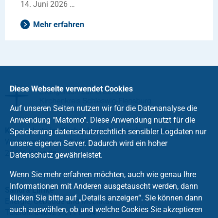
14. Juni 2026 …
Mehr erfahren
Diese Webseite verwendet Cookies
Auf unseren Seiten nutzen wir für die Datenanalyse die
Anwendung "Matomo". Diese Anwendung nutzt für die
Klimaschutz im Kirchenkreis Schleswig-Flensburg
Speicherung datenschutzrechtlich sensibler Logdaten nur
Wassermühlenstraße 12
unsere eigenen Server. Dadurch wird ein hoher
24376 Kappeln
Datenschutz gewährleistet.
Wenn Sie mehr erfahren möchten, auch wie genau Ihre
Informationen mit Anderen ausgetauscht werden, dann
Sandra Limke
klicken Sie bitte auf „Details anzeigen“. Sie können dann
Energie, Gebäude und Mobilität
auch auswählen, ob und welche Cookies Sie akzeptieren
Telefon: 04642 / 9111 - 54